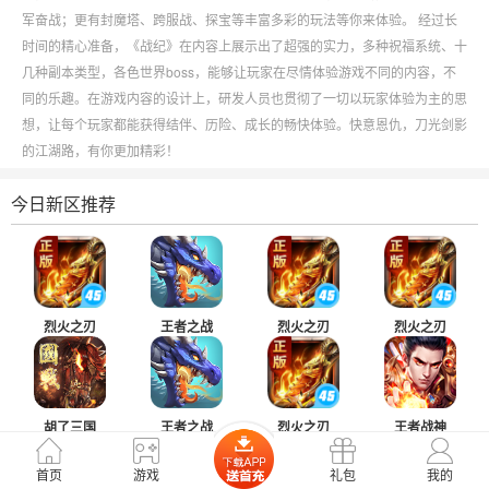
军奋战；更有封魔塔、跨服战、探宝等丰富多彩的玩法等你来体验。 经过长
时间的精心准备，《战纪》在内容上展示出了超强的实力，多种祝福系统、十
几种副本类型，各色世界boss，能够让玩家在尽情体验游戏不同的内容，不
同的乐趣。在游戏内容的设计上，研发人员也贯彻了一切以玩家体验为主的思
想，让每个玩家都能获得结伴、历险、成长的畅快体验。快意恩仇，刀光剑影
的江湖路，有你更加精彩！
今日新区推荐
烈火之刃
王者之战
烈火之刃
烈火之刃
胡了三国
王者之战
烈火之刃
王者战神
首页
游戏
礼包
我的